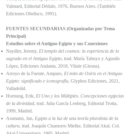
Valmard, Editorial Dédalo, 1976, Buenos Aires. (También
Ediciones Obelisco, 1991).
FUENTES SECUNDARIAS (Organizadas por Tema
Principal)
Estudios sobre el Antiguo Egipto y sus Conexiones
Naydler, Jeremy,
El templo del cosmos: la experiencia de lo
sagrado en el Antiguo Egipto
, trad. María Tabuyo y Agustín
López, Ediciones Atalanta, 2018, Vilaür (Girona).
Arroyo de la Fuente, Amparo,
El mito de Osiris en el Antiguo
Egipto: significado e iconografía
, Glyphos Ediciones, 2021,
Valladolid.
Hornung, Erik,
El Uno y los Múltiples. Concepciones egipcias
de la divinidad
, trad. Julia García Lenberg, Editorial Trotta,
1999, Madrid.
Assmann, Jan,
Egipto a la luz de una teoría pluralista de la
cultura
, trad. Joaquín Chamorro Mielke, Editorial Akal, Col.
Akal Universitaria, 1995, Madrid.