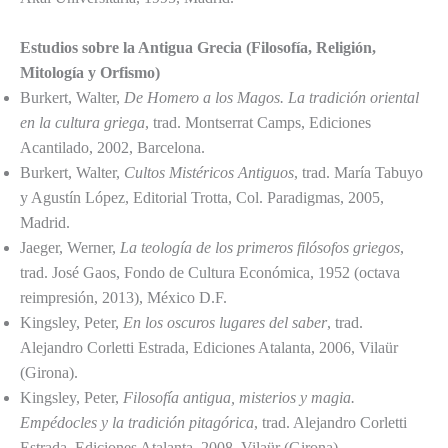
Estudios sobre la Antigua Grecia (Filosofía, Religión,
Mitología y Orfismo)
Burkert, Walter,
De Homero a los Magos. La tradición oriental
en la cultura griega
, trad. Montserrat Camps, Ediciones
Acantilado, 2002, Barcelona.
Burkert, Walter,
Cultos Mistéricos Antiguos
, trad. María Tabuyo
y Agustín López, Editorial Trotta, Col. Paradigmas, 2005,
Madrid.
Jaeger, Werner,
La teología de los primeros filósofos griegos
,
trad. José Gaos, Fondo de Cultura Económica, 1952 (octava
reimpresión, 2013), México D.F.
Kingsley, Peter,
En los oscuros lugares del saber
, trad.
Alejandro Corletti Estrada, Ediciones Atalanta, 2006, Vilaür
(Girona).
Kingsley, Peter,
Filosofía antigua, misterios y magia.
Empédocles y la tradición pitagórica
, trad. Alejandro Corletti
Estrada, Ediciones Atalanta, 2008, Vilaür (Girona).