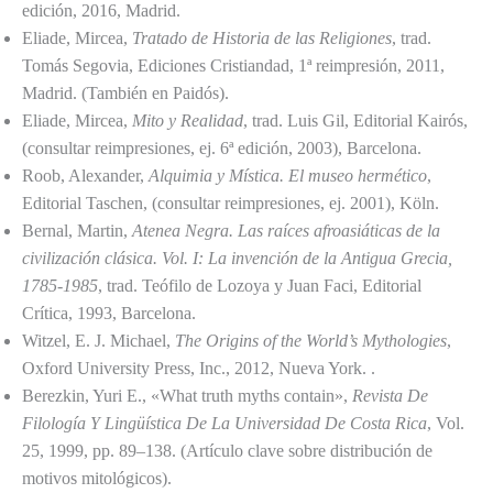
edición, 2016, Madrid.
Eliade, Mircea,
Tratado de Historia de las Religiones
, trad.
Tomás Segovia, Ediciones Cristiandad, 1ª reimpresión, 2011,
Madrid. (También en Paidós).
Eliade, Mircea,
Mito y Realidad
, trad. Luis Gil, Editorial Kairós,
(consultar reimpresiones, ej. 6ª edición, 2003), Barcelona.
Roob, Alexander,
Alquimia y Mística. El museo hermético
,
Editorial Taschen, (consultar reimpresiones, ej. 2001), Köln.
Bernal, Martin,
Atenea Negra. Las raíces afroasiáticas de la
civilización clásica. Vol. I: La invención de la Antigua Grecia,
1785-1985
, trad. Teófilo de Lozoya y Juan Faci, Editorial
Crítica, 1993, Barcelona.
Witzel, E. J. Michael,
The Origins of the World’s Mythologies
,
Oxford University Press, Inc., 2012, Nueva York. .
Berezkin, Yuri E., «What truth myths contain»,
Revista De
Filología Y Lingüística De La Universidad De Costa Rica
, Vol.
25, 1999, pp. 89–138. (Artículo clave sobre distribución de
motivos mitológicos).