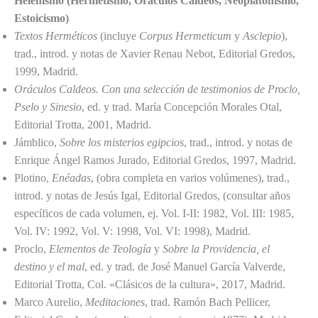
Helenismo (Hermetismo, Oráculos Caldeos, Neoplatonismo,
Estoicismo)
Textos Herméticos
(incluye
Corpus Hermeticum
y
Asclepio
),
trad., introd. y notas de Xavier Renau Nebot, Editorial Gredos,
1999, Madrid.
Oráculos Caldeos. Con una selección de testimonios de Proclo,
Pselo y Sinesio
, ed. y trad. María Concepción Morales Otal,
Editorial Trotta, 2001, Madrid.
Jámblico,
Sobre los misterios egipcios
, trad., introd. y notas de
Enrique Ángel Ramos Jurado, Editorial Gredos, 1997, Madrid.
Plotino,
Enéadas
, (obra completa en varios volúmenes), trad.,
introd. y notas de Jesús Igal, Editorial Gredos, (consultar años
específicos de cada volumen, ej. Vol. I-II: 1982, Vol. III: 1985,
Vol. IV: 1992, Vol. V: 1998, Vol. VI: 1998), Madrid.
Proclo,
Elementos de Teología
y
Sobre la Providencia, el
destino y el mal
, ed. y trad. de José Manuel García Valverde,
Editorial Trotta, Col. «Clásicos de la cultura», 2017, Madrid.
Marco Aurelio,
Meditaciones
, trad. Ramón Bach Pellicer,