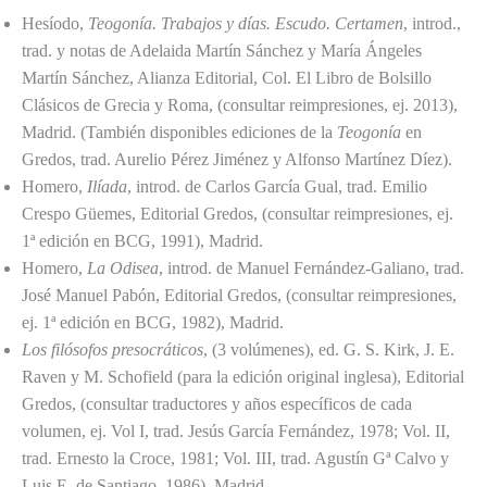
Hesíodo,
Teogonía. Trabajos y días. Escudo. Certamen
, introd.,
trad. y notas de Adelaida Martín Sánchez y María Ángeles
Martín Sánchez, Alianza Editorial, Col. El Libro de Bolsillo
Clásicos de Grecia y Roma, (consultar reimpresiones, ej. 2013),
Madrid. (También disponibles ediciones de la
Teogonía
en
Gredos, trad. Aurelio Pérez Jiménez y Alfonso Martínez Díez).
Homero,
Ilíada
, introd. de Carlos García Gual, trad. Emilio
Crespo Güemes, Editorial Gredos, (consultar reimpresiones, ej.
1ª edición en BCG, 1991), Madrid.
Homero,
La Odisea
, introd. de Manuel Fernández-Galiano, trad.
José Manuel Pabón, Editorial Gredos, (consultar reimpresiones,
ej. 1ª edición en BCG, 1982), Madrid.
Los filósofos presocráticos
, (3 volúmenes), ed. G. S. Kirk, J. E.
Raven y M. Schofield (para la edición original inglesa), Editorial
Gredos, (consultar traductores y años específicos de cada
volumen, ej. Vol I, trad. Jesús García Fernández, 1978; Vol. II,
trad. Ernesto la Croce, 1981; Vol. III, trad. Agustín Gª Calvo y
Luis E. de Santiago, 1986), Madrid.