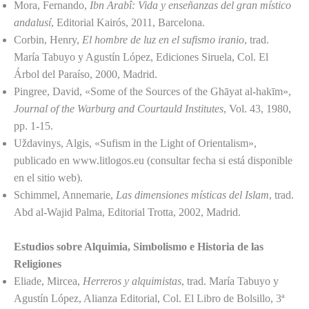
Mora, Fernando,
Ibn Arabî: Vida y enseñanzas del gran místico
andalusí
, Editorial Kairós, 2011, Barcelona.
Corbin, Henry,
El hombre de luz en el sufismo iranio
, trad.
María Tabuyo y Agustín López, Ediciones Siruela, Col. El
Árbol del Paraíso, 2000, Madrid.
Pingree, David, «Some of the Sources of the Ghāyat al-hakīm»,
Journal of the Warburg and Courtauld Institutes
, Vol. 43, 1980,
pp. 1-15.
Uždavinys, Algis, «Sufism in the Light of Orientalism»,
publicado en www.litlogos.eu (consultar fecha si está disponible
en el sitio web).
Schimmel, Annemarie,
Las dimensiones místicas del Islam
, trad.
Abd al-Wajid Palma, Editorial Trotta, 2002, Madrid.
Estudios sobre Alquimia, Simbolismo e Historia de las
Religiones
Eliade, Mircea,
Herreros y alquimistas
, trad. María Tabuyo y
Agustín López, Alianza Editorial, Col. El Libro de Bolsillo, 3ª