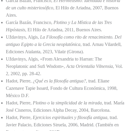
García Bazán, Francisco,
El Hermetismo: Identidad e historia
de un culto misteriosófico
, El Hilo de Ariadna, 2007, Buenos
Aires.
García Bazán, Francisco,
Plotino y La Mística de las Tres
Hipóstasis
, El Hilo de Ariadna, 2011, Buenos Aires.
Uždavinys, Algis,
La Filosofía como rito de renacimiento. Del
antiguo Egipto a la Grecia neoplatónica
, trad. Arnau Vilardell,
Ediciones Atalanta, 2023, Vilaür (Girona).
Uždavinys, Algis, «From Alexandria to Harran: The
Neoplatonic and Sufi Wisdom»,
Acta Orientalia Vilnensia
, Vol.
2, 2002, pp. 28-42.
Hadot, Pierre,
¿Qué es la filosofía antigua?
, trad. Eliane
Cazenave Tapie Isoard, Fondo de Cultura Económica, 1998,
México D.F.
Hadot, Pierre,
Plotino o la simplicidad de la mirada
, trad. María
José Cisneros, Ediciones Alpha Decay, 2004, Barcelona.
Hadot, Pierre,
Ejercicios espirituales y filosofía antigua
, trad.
Javier Palacio, Ediciones Siruela, 2006, Madrid. (También en