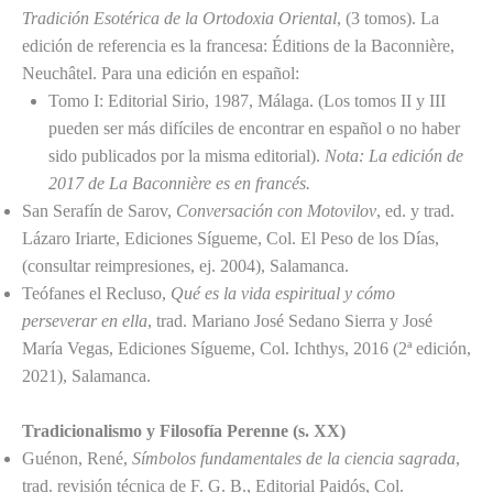
Tradición Esotérica de la Ortodoxia Oriental
, (3 tomos). La
edición de referencia es la francesa: Éditions de la Baconnière,
Neuchâtel. Para una edición en español:
Tomo I: Editorial Sirio, 1987, Málaga. (Los tomos II y III
pueden ser más difíciles de encontrar en español o no haber
sido publicados por la misma editorial).
Nota: La edición de
2017 de La Baconnière es en francés.
San Serafín de Sarov,
Conversación con Motovilov
, ed. y trad.
Lázaro Iriarte, Ediciones Sígueme, Col. El Peso de los Días,
(consultar reimpresiones, ej. 2004), Salamanca.
Teófanes el Recluso,
Qué es la vida espiritual y cómo
perseverar en ella
, trad. Mariano José Sedano Sierra y José
María Vegas, Ediciones Sígueme, Col. Ichthys, 2016 (2ª edición,
2021), Salamanca.
Tradicionalismo y Filosofía Perenne (s. XX)
Guénon, René,
Símbolos fundamentales de la ciencia sagrada
,
trad. revisión técnica de F. G. B., Editorial Paidós, Col.