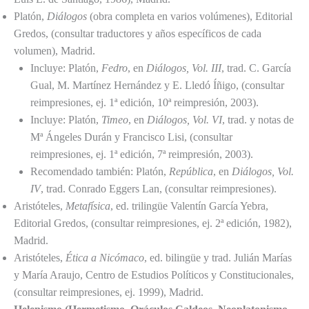
Platón,
Diálogos
(obra completa en varios volúmenes), Editorial
Gredos, (consultar traductores y años específicos de cada
volumen), Madrid.
Incluye: Platón,
Fedro
, en
Diálogos, Vol. III
, trad. C. García
Gual, M. Martínez Hernández y E. Lledó Íñigo, (consultar
reimpresiones, ej. 1ª edición, 10ª reimpresión, 2003).
Incluye: Platón,
Timeo
, en
Diálogos, Vol. VI
, trad. y notas de
Mª Ángeles Durán y Francisco Lisi, (consultar
reimpresiones, ej. 1ª edición, 7ª reimpresión, 2003).
Recomendado también: Platón,
República
, en
Diálogos, Vol.
IV
, trad. Conrado Eggers Lan, (consultar reimpresiones).
Aristóteles,
Metafísica
, ed. trilingüe Valentín García Yebra,
Editorial Gredos, (consultar reimpresiones, ej. 2ª edición, 1982),
Madrid.
Aristóteles,
Ética a Nicómaco
, ed. bilingüe y trad. Julián Marías
y María Araujo, Centro de Estudios Políticos y Constitucionales,
(consultar reimpresiones, ej. 1999), Madrid.