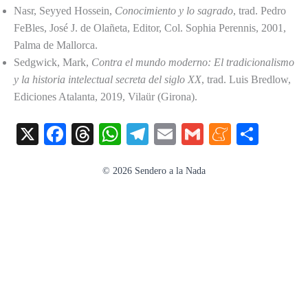
Nasr, Seyyed Hossein,
Conocimiento y lo sagrado
, trad. Pedro
FeBles, José J. de Olañeta, Editor, Col. Sophia Perennis, 2001,
Palma de Mallorca.
Sedgwick, Mark,
Contra el mundo moderno: El tradicionalismo
y la historia intelectual secreta del siglo XX
, trad. Luis Bredlow,
Ediciones Atalanta, 2019, Vilaür (Girona).
X
Fa
T
W
Te
E
G
M
C
ce
hr
ha
le
m
m
en
o
bo
ea
ts
gr
ail
ail
ea
m
© 2026 Sendero a la Nada
ok
ds
A
a
m
pa
pp
m
e
rti
r