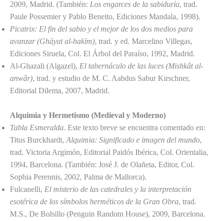
2009, Madrid. (También:
Los engarces de la sabiduría
, trad.
Paule Possemier y Pablo Beneito, Ediciones Mandala, 1998).
Picatrix: El fin del sabio y el mejor de los dos medios para
avanzar (Ghāyat al-hakīm)
, trad. y ed. Marcelino Villegas,
Ediciones Siruela, Col. El Árbol del Paraíso, 1992, Madrid.
Al-Ghazali (Algazel),
El tabernáculo de las luces (Mishkât al-
anwâr)
, trad. y estudio de M. C. Aabdus Sabur Kirschner,
Editorial Dilema, 2007, Madrid.
Alquimia y Hermetismo (Medieval y Moderno)
Tabla Esmeralda
. Este texto breve se encuentra comentado en:
Titus Burckhardt,
Alquimia: Significado e imagen del mundo
,
trad. Victoria Argimón, Editorial Paidós Ibérica, Col. Orientalia,
1994, Barcelona. (También: José J. de Olañeta, Editor, Col.
Sophia Perennis, 2002, Palma de Mallorca).
Fulcanelli,
El misterio de las catedrales y la interpretación
esotérica de los símbolos herméticos de la Gran Obra
, trad.
M.S., De Bolsillo (Penguin Random House), 2009, Barcelona.