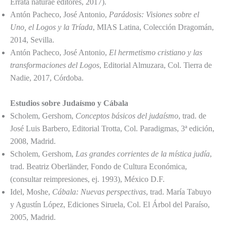
Errata naturae editores, 2017).
Antón Pacheco, José Antonio,
Parádosis: Visiones sobre el
Uno, el Logos y la Tríada
, MIAS Latina, Colección Dragomán,
2014, Sevilla.
Antón Pacheco, José Antonio,
El hermetismo cristiano y las
transformaciones del Logos
, Editorial Almuzara, Col. Tierra de
Nadie, 2017, Córdoba.
Estudios sobre Judaísmo y Cábala
Scholem, Gershom,
Conceptos básicos del judaísmo
, trad. de
José Luis Barbero, Editorial Trotta, Col. Paradigmas, 3ª edición,
2008, Madrid.
Scholem, Gershom,
Las grandes corrientes de la mística judía
,
trad. Beatriz Oberländer, Fondo de Cultura Económica,
(consultar reimpresiones, ej. 1993), México D.F.
Idel, Moshe,
Cábala: Nuevas perspectivas
, trad. María Tabuyo
y Agustín López, Ediciones Siruela, Col. El Árbol del Paraíso,
2005, Madrid.