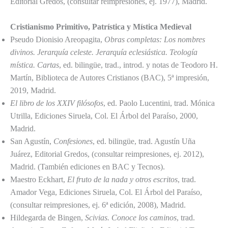
Editorial Gredos, (consultar reimpresiones, ej. 1977), Madrid.
Cristianismo Primitivo, Patrística y Mística Medieval
Pseudo Dionisio Areopagita,
Obras completas: Los nombres
divinos. Jerarquía celeste. Jerarquía eclesiástica. Teología
mística. Cartas
, ed. bilingüe, trad., introd. y notas de Teodoro H.
Martín, Biblioteca de Autores Cristianos (BAC), 5ª impresión,
2019, Madrid.
El libro de los XXIV filósofos
, ed. Paolo Lucentini, trad. Mónica
Utrilla, Ediciones Siruela, Col. El Árbol del Paraíso, 2000,
Madrid.
San Agustín,
Confesiones
, ed. bilingüe, trad. Agustín Uña
Juárez, Editorial Gredos, (consultar reimpresiones, ej. 2012),
Madrid. (También ediciones en BAC y Tecnos).
Maestro Eckhart,
El fruto de la nada y otros escritos
, trad.
Amador Vega, Ediciones Siruela, Col. El Árbol del Paraíso,
(consultar reimpresiones, ej. 6ª edición, 2008), Madrid.
Hildegarda de Bingen,
Scivias. Conoce los caminos
, trad.