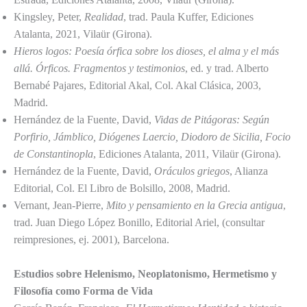
Kingsley, Peter,
Realidad
, trad. Paula Kuffer, Ediciones
Atalanta, 2021, Vilaür (Girona).
Hieros logos: Poesía órfica sobre los dioses, el alma y el más
allá. Órficos. Fragmentos y testimonios
, ed. y trad. Alberto
Bernabé Pajares, Editorial Akal, Col. Akal Clásica, 2003,
Madrid.
Hernández de la Fuente, David,
Vidas de Pitágoras: Según
Porfirio, Jámblico, Diógenes Laercio, Diodoro de Sicilia, Focio
de Constantinopla
, Ediciones Atalanta, 2011, Vilaür (Girona).
Hernández de la Fuente, David,
Oráculos griegos
, Alianza
Editorial, Col. El Libro de Bolsillo, 2008, Madrid.
Vernant, Jean-Pierre,
Mito y pensamiento en la Grecia antigua
,
trad. Juan Diego López Bonillo, Editorial Ariel, (consultar
reimpresiones, ej. 2001), Barcelona.
Estudios sobre Helenismo, Neoplatonismo, Hermetismo y
Filosofía como Forma de Vida