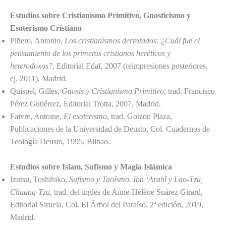
Estudios sobre Cristianismo Primitivo, Gnosticismo y
Esoterismo Cristiano
Piñero, Antonio,
Los cristianismos derrotados: ¿Cuál fue el
pensamiento de los primeros cristianos heréticos y
heterodoxos?
, Editorial Edaf, 2007 (reimpresiones posteriores,
ej. 2011), Madrid.
Quispel, Gilles,
Gnosis y Cristianismo Primitivo
, trad. Francisco
Pérez Gutiérrez, Editorial Trotta, 2007, Madrid.
Faivre, Antoine,
El esoterismo
, trad. Gotzon Plaza,
Publicaciones de la Universidad de Deusto, Col. Cuadernos de
Teología Deusto, 1995, Bilbao.
Estudios sobre Islam, Sufismo y Magia Islámica
Izutsu, Toshihiko,
Sufismo y Taoísmo. Ibn ‘Arabî y Lao-Tzu,
Chuang-Tzu
, trad. del inglés de Anne-Hélène Suárez Girard,
Editorial Siruela, Col. El Árbol del Paraíso, 2ª edición, 2019,
Madrid.