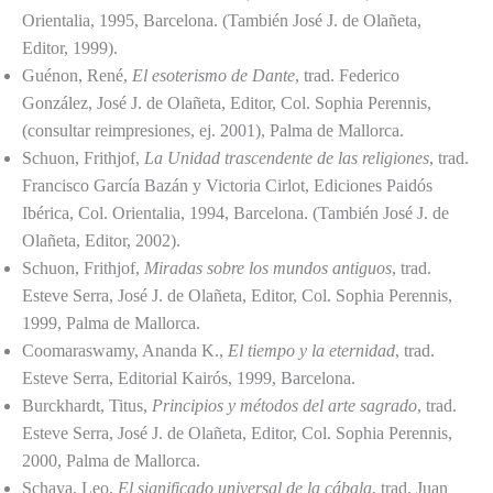
Orientalia, 1995, Barcelona. (También José J. de Olañeta,
Editor, 1999).
Guénon, René,
El esoterismo de Dante
, trad. Federico
González, José J. de Olañeta, Editor, Col. Sophia Perennis,
(consultar reimpresiones, ej. 2001), Palma de Mallorca.
Schuon, Frithjof,
La Unidad trascendente de las religiones
, trad.
Francisco García Bazán y Victoria Cirlot, Ediciones Paidós
Ibérica, Col. Orientalia, 1994, Barcelona. (También José J. de
Olañeta, Editor, 2002).
Schuon, Frithjof,
Miradas sobre los mundos antiguos
, trad.
Esteve Serra, José J. de Olañeta, Editor, Col. Sophia Perennis,
1999, Palma de Mallorca.
Coomaraswamy, Ananda K.,
El tiempo y la eternidad
, trad.
Esteve Serra, Editorial Kairós, 1999, Barcelona.
Burckhardt, Titus,
Principios y métodos del arte sagrado
, trad.
Esteve Serra, José J. de Olañeta, Editor, Col. Sophia Perennis,
2000, Palma de Mallorca.
Schaya, Leo,
El significado universal de la cábala
, trad. Juan