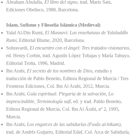
Abraham Abulafia,
El libro del signo
, trad. Mario Satz,
Ediciones Obelisco, 1988, Barcelona.
Islam, Sufismo y Filosofía Islámica (Medieval)
Yalal Al-Din Rumi,
El Masnavi: Las enseñanzas de Yalaluddîn
Rumi
, Editorial Blume, 2020, Barcelona.
Sohravardi,
El encuentro con el ángel: Tres tratados visionarios
,
ed. Henry Corbin, trad. Agustín López Tobajas y María Tabuyo,
Editorial Trotta, 1996, Madrid.
Ibn Arabi,
El secreto de los nombres de Dios
, estudio y
traducción de Pablo Beneito, Editora Regional de Murcia / Tres
Fronteras Ediciones, Col. Ibn Al Arabi, 2012, Murcia.
Ibn Arabi,
Guía espiritual: Plegaria de la salvación, Lo
imprescindible, Terminología sufí
, ed. y trad. Pablo Beneito,
Editora Regional de Murcia, Col. Ibn Al Árabi, nº 2, 1995,
Murcia.
Ibn Arabi,
Los engarces de las sabidurías (Fusûs al-hikam)
,
trad. de Andrés Guijarro, Editorial Edaf, Col. Arca de Sabiduría,