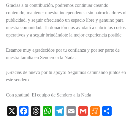
Gracias a tu contribución, podremos continuar creando
contenido, mantener nuestra independencia sin patrocinadores ni
publicidad, y seguir ofreciendo un espacio libre y genuino para
nuestra comunidad. Tu donación nos ayudará a cubrir los costos
operativos y a seguir brindándote la mejor experiencia posible.
Estamos muy agradecidos por tu confianza y por ser parte de
nuestra familia en Sendero a la Nada.
¡Gracias de nuevo por tu apoyo! Seguimos caminando juntos en
este sendero.
Con gratitud, El equipo de Sendero a la Nada
X
Fa
T
W
Te
E
G
M
C
ce
hr
ha
le
m
m
en
o
bo
ea
ts
gr
ail
ail
ea
m