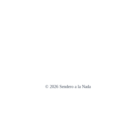
ok
ds
A
a
m
pa
pp
m
e
rti
r
© 2026 Sendero a la Nada